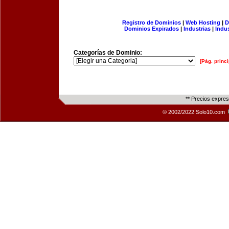
Registro de Dominios
|
Web Hosting
|
D
Dominios Expirados
|
Industrias
|
Indu
Categorías de Dominio:
[Pág. princi
** Precios expre
© 2002/2022 Solo10.com