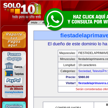
fiestadelaprimav
El dueño de este dominio lo ha
Mayusculas:
FIESTADELAPRIMAV
Minusculas:
fiestadelaprimavera.c
Longitud:
19 caracteres
Categorias:
Sociedad
,
TelevisiÃ³n
Precio:
$980.00
Visitar!
fiestadelaprimavera
Serán consideradas ofer
R