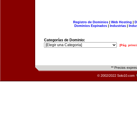
Registro de Dominios
|
Web Hosting
|
D
Dominios Expirados
|
Industrias
|
Indu
Categorías de Dominio:
[Pág. princi
** Precios expre
© 2002/2022 Solo10.com