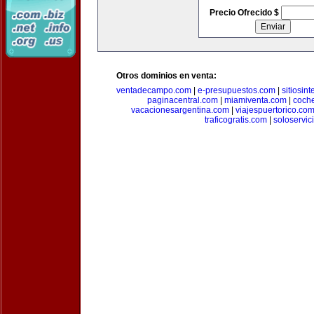
Precio Ofrecido $
Otros dominios en venta:
ventadecampo.com
|
e-presupuestos.com
|
sitiosin
paginacentral.com
|
miamiventa.com
|
coch
vacacionesargentina.com
|
viajespuertorico.co
traficogratis.com
|
soloservic