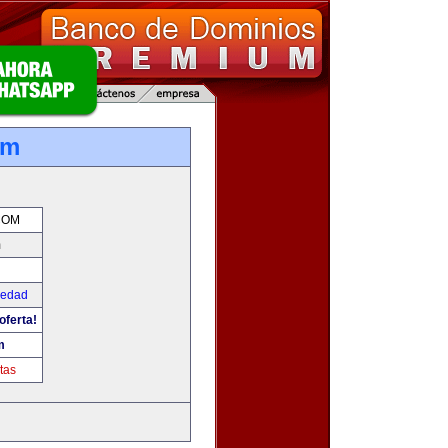
om
COM
m
iedad
oferta!
m
tas