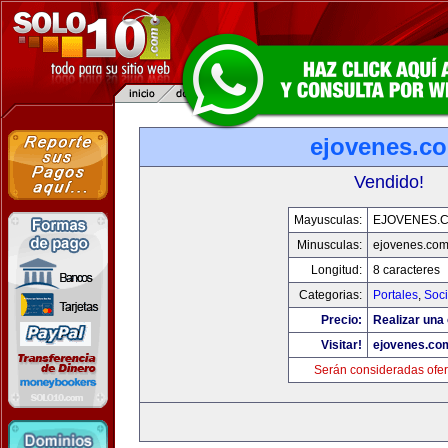
ejovenes.c
Vendido!
Mayusculas:
EJOVENES.
Minusculas:
ejovenes.co
Longitud:
8 caracteres
Categorias:
Portales
,
Soc
Precio:
Realizar una 
Visitar!
ejovenes.co
Serán consideradas ofer