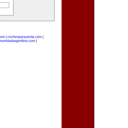
com
|
cochesparaventa.com
|
munidadargentina.com
|