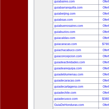
guiabaires.com
Ofer
guiabarranquilla.com
Ofer
guiabeijing.com
Ofer
guiabsas.com
Ofer
guiabuenosaires.com
Ofer
guiabuzios.com
Ofer
guiacaldas.com
Ofer
guiacaracas.com
$790
guiachacabuco.com
Ofer
guiaconcepcion.com
Ofer
guiadeactividades.com
Ofer
guiadearequipa.com
Ofer
guiadeblumenau.com
Ofer
guiadecaracas.com
Ofer
guiadecartagena.com
Ofer
guiadechile.com
Ofer
guiadecusco.com
$380
GuiaDeHonduras.com
Ofer