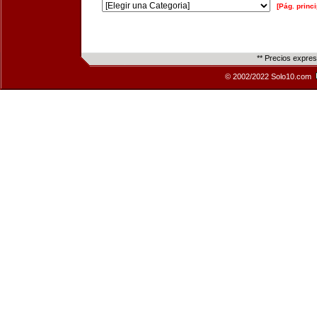
[Pág. princi
** Precios expre
© 2002/2022 Solo10.com