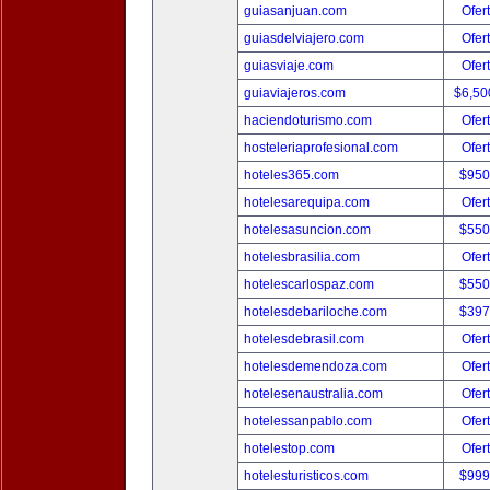
guiasanjuan.com
Ofer
guiasdelviajero.com
Ofer
guiasviaje.com
Ofer
guiaviajeros.com
$6,50
haciendoturismo.com
Ofer
hosteleriaprofesional.com
Ofer
hoteles365.com
$950
hotelesarequipa.com
Ofer
hotelesasuncion.com
$550
hotelesbrasilia.com
Ofer
hotelescarlospaz.com
$550
hotelesdebariloche.com
$397
hotelesdebrasil.com
Ofer
hotelesdemendoza.com
Ofer
hotelesenaustralia.com
Ofer
hotelessanpablo.com
Ofer
hotelestop.com
Ofer
hotelesturisticos.com
$999