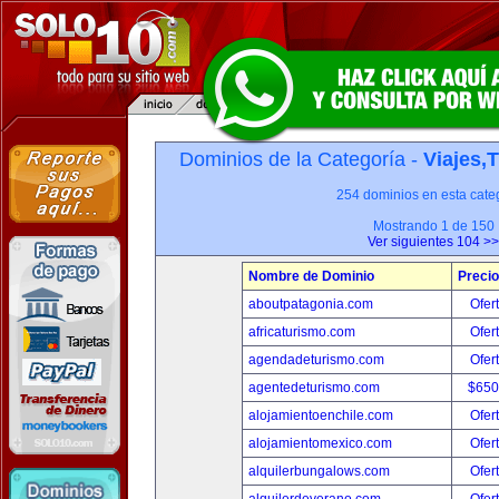
Dominios de la Categoría -
Viajes,
254 dominios en esta categ
Mostrando 1 de 150
Ver siguientes 104 >>
Nombre de Dominio
Precio
aboutpatagonia.com
Ofer
africaturismo.com
Ofer
agendadeturismo.com
Ofer
agentedeturismo.com
$650
alojamientoenchile.com
Ofer
alojamientomexico.com
Ofer
alquilerbungalows.com
Ofer